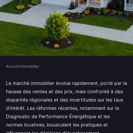
Accueil
›
Immobilier
IMMOBILIER
Actualités immobilières :
Le marché immobilier évolue rapidement, porté par la
hausse des ventes et des prix, mais confronté à des
perspectives et défis à surveiller
disparités régionales et des incertitudes sur les taux
d’intérêt. Les réformes récentes, notamment sur le
Ismaël
•
7 septembre 2025
•
4 min de lecture
Diagnostic de Performance Énergétique et les
normes locatives, bousculent les pratiques et