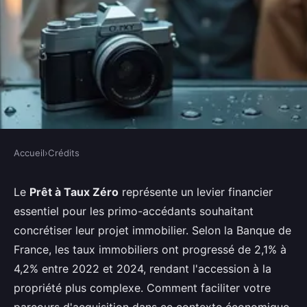
Accueil
›
Crédits
CRÉDITS
Prêt à taux zéro 2026 : comment
Le
Prêt à Taux Zéro
représente un levier financier
essentiel pour les primo-accédants souhaitant
financer votre premier achat
concrétiser leur projet immobilier. Selon la Banque de
France, les taux immobiliers ont progressé de 2,1% à
Ismaël
•
2 mars 2026
•
8 min de lecture
4,2% entre 2022 et 2024, rendant l'accession à la
propriété plus complexe. Comment faciliter votre